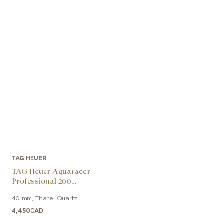
TAG HEUER
TAG Heuer Aquaracer
Professional 200
Solargraph
40 mm
,
Titane
,
Quartz
4,450
CAD