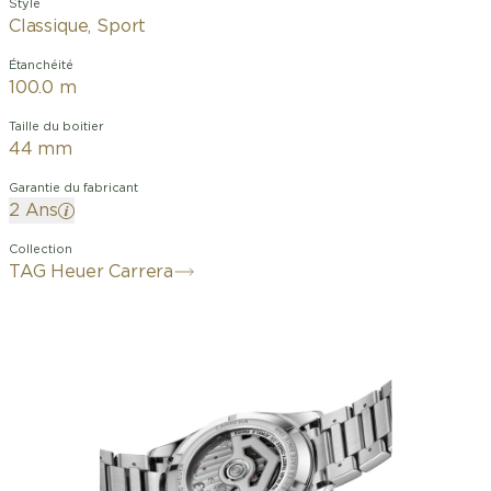
Style
Classique, Sport
Étanchéité
100.0 m
Taille du boitier
44 mm
Garantie du fabricant
2 Ans
Collection
TAG Heuer Carrera
Un audacieux cadran vert et sa lunette
en céramique assortie confèrent une
allure ultra-contemporaine à cette TAG
Heuer Carrera. Sublimée par son design
sportif aux tons monochromes, elle
intègre le mouvement manufacture
Calibre TH20-00. Prête pour l'aventure.