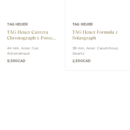
TAG HEUER
TAG HEUER
TAG Heuer Carrera
TAG Heuer Formula 1
Chronograph x Porsche
Solargraph
Orange Racing
44 mm
,
Acier
,
Cuir
,
38 mm
,
Acier
,
Caoutchouc
,
Automatique
Quartz
9,550
CAD
2,550
CAD