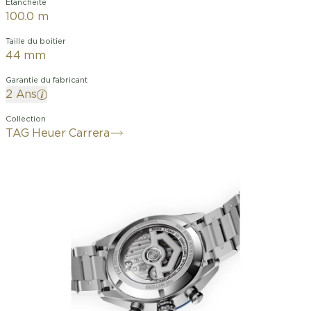
Étanchéité
100.0 m
Taille du boitier
44 mm
Garantie du fabricant
2 Ans
Collection
TAG Heuer Carrera
Cette élégante montre sportive TAG
Heuer Carrera est logée dans un boîtier
en acier poli et brossé de 44 mm. Elle
arbore un cadran bleu et un bracelet
en acier en forme de H. Alliance de
luxe et de technicité, ce modèle abrite
le mouvement automatique de
manufacture TH20-00.