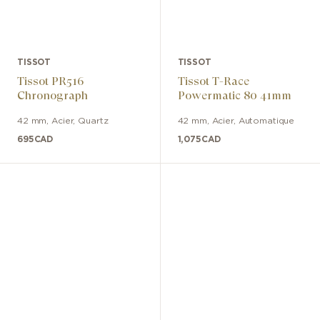
TISSOT
TISSOT
Tissot PR516
Tissot T-Race
Chronograph
Powermatic 80 41mm
42 mm
,
Acier
,
Quartz
42 mm
,
Acier
,
Automatique
695
CAD
1,075
CAD