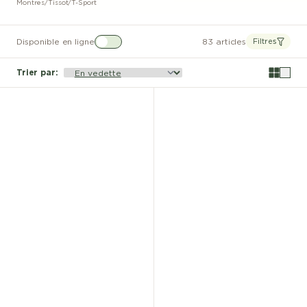
Montres
/
Tissot
/
T-Sport
Disponible en ligne
83 articles
Filtres
Trier par
: