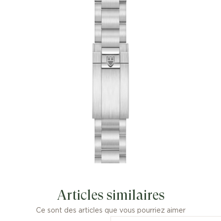
La nouvelle Black Bay 68 est une Black
Bay plus grande, la ligne proposant
ainsi une variété de tailles de boîtier
pour tous les poignets. 1968 est l’année
de conception de la signature
esthétique de TUDOR : les
emblématiques aiguilles dites
« Snowflake ». Elles sont entrées au
catalogue peu de temps après, en 1969.
La Black Bay 68 rend hommage à ce
moment important de l’histoire de la
marque. Le « bleu TUDOR », autre
élément caractéristique de la marque,
habille le cadran de la Black Bay 68.
Articles similaires
Ce sont des articles que vous pourriez aimer