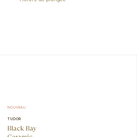
La nouvel
ainsi 
l’an
emblé
catalogu
ce moment
élément c
NOUVEAU
TUDOR
Black Bay
Ceramic