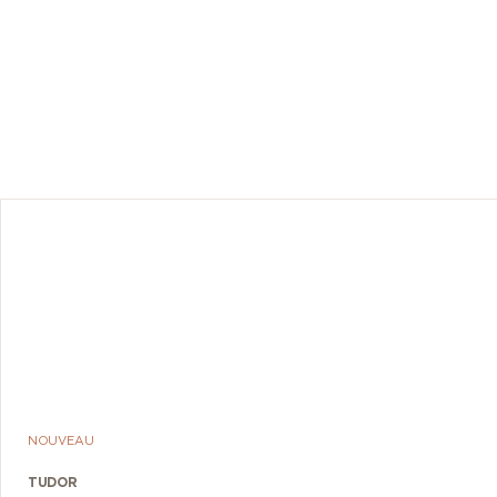
 proposant
968 est
: les
ées au
hommage à
R », autre
ck Bay 68.
NOUVEAU
TUDOR