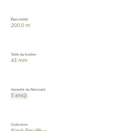
Étanchéité
200.0 m
Taille du boitier
43 mm
Garantie du fabricant
5 ans
Collection
Black Bay 68