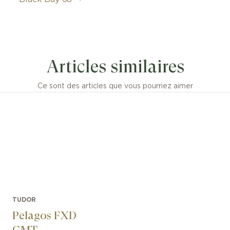
le Black Bay 68 est une Black Bay plus grande, la ligne
une variété de tailles de boîtier pour tous les poignets. 1
Articles similaires
née de conception de la signature esthétique de TUDOR 
matiques aiguilles dites « Snowflake ». Elles sont entr
e peu de temps après, en 1969. La Black Bay 68 rend 
Ce sont des articles que vous pourriez aimer
 important de l’histoire de la marque. Le « bleu TUDO
aractéristique de la marque, habille le cadran de la Bla
TUDOR
Pelagos FXD
GMT