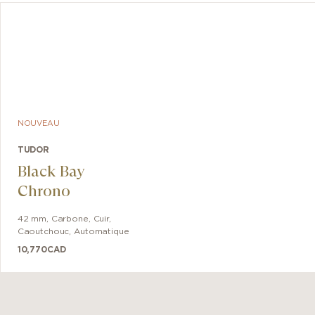
NOUVEAU
TUDOR
Black Bay
Chrono
42 mm
,
Carbone
,
Cuir,
Caoutchouc
,
Automatique
10,770
CAD