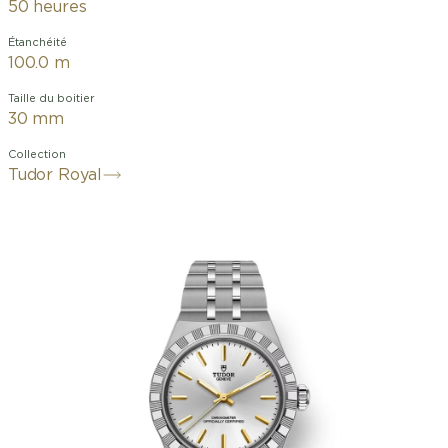
50 heures
Étanchéité
100.0 m
Taille du boitier
30 mm
Collection
Tudor Royal
alibre
Manufacture MT5201 (COSC)
Cadran
argenté, index appliqués de type bâton