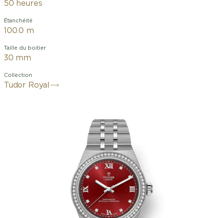
50 heures
Étanchéité
100.0 m
Taille du boitier
30 mm
Collection
Tudor Royal
Lunette en acier, sertie
de diamants
alibre
Manufacture MT5201 (COSC)
Cadran
bordeaux, chiffres romains en applique