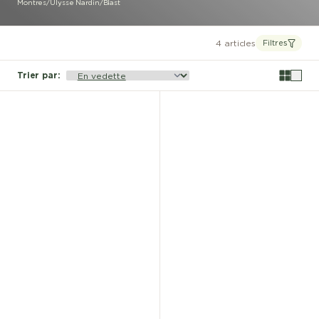
Montres
/
Ulysse Nardin
/
Blast
4 articles
Filtres
Trier par
: