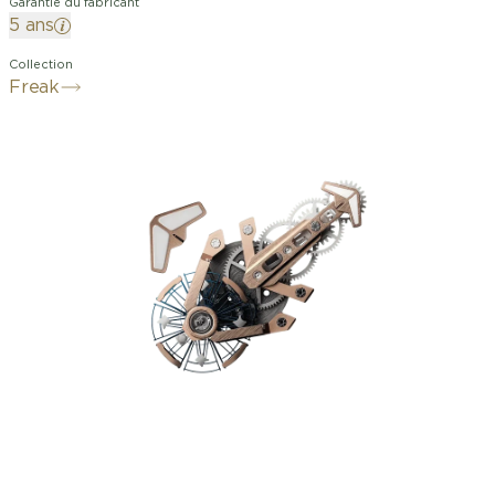
Garantie du fabricant
5 ans
Collection
Freak
La Freak ONE incarne notre
engagement envers l'innovation et
l'excellence. La montre est animée par
le calibre Manufacture UN-240, un
mouvement automatique doté d'une
réserve de marche de 90 heures. Le
mouvement à carrousel volant tourne
autour de son propre axe et est doté
d'un oscillateur et d'un spiral
surdimensionnés en silicium.
L'échappement est traité avec
DIAMonSIL pour plus de précision et
de durabilité. Le boîtier en titane noir
de 44 mm avec revêtement DLC a une
finition satinée et est complété par une