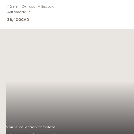
42 mm
,
Or rose
,
Alligator
,
Automatique
38,400
CAD
Voir la collection complète