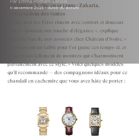
Par Emma Pridham-Leroux
Chaleureux & chic en or jaune : Zakaria,
11 décembre 2025
・
durée de lecture:
3 min
ambassadeur des ventes
« Pour moi, les Fêtes riment avec confort et douceur,
tout en ajoutant une touche d’élégance », explique
Zakaria, l’un de nos associés chez Château d’Ivoire. «
J’ai vraiment un faible pour l’or jaune ces temps-ci, et
nous avons tellement de montres qui s’harmonisent
parfaitement avec ce style. » Voici quelques modèles
qu’il recommande — des compagnons idéaux pour ce
chandail en cachemire que vous avez hâte de porter :