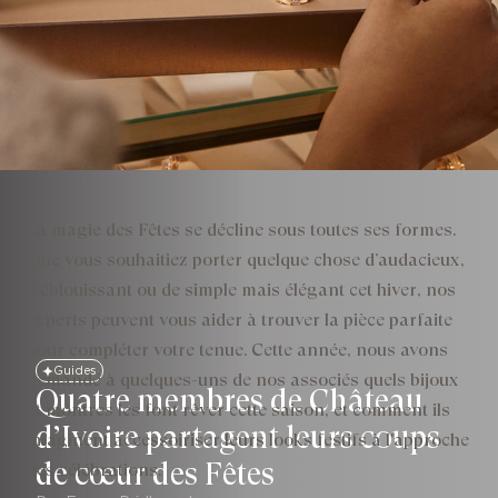
La magie des Fêtes se décline sous toutes ses formes.
Que vous souhaitiez porter quelque chose d’audacieux,
d’éblouissant ou de simple mais élégant cet hiver, nos
experts peuvent vous aider à trouver la pièce parfaite
pour compléter votre tenue. Cette année, nous avons
Guides
demandé à quelques-uns de nos associés quels bijoux
Quatre membres de Château
et montres les font rêver cette saison, et comment ils
d’Ivoire partagent leurs coups
imaginent accessoiriser leurs looks festifs à l'approche
de cœur des Fêtes
des célébrations.