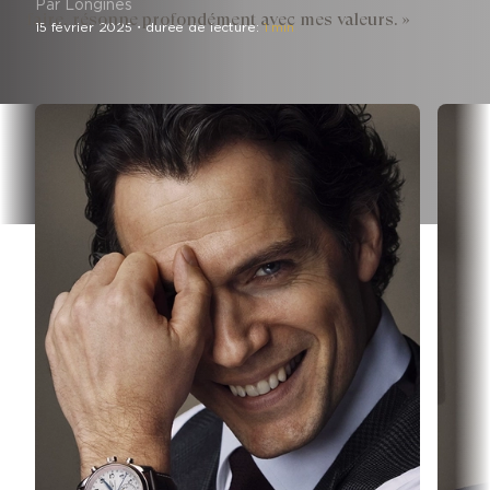
Par Longines
faire, résonne profondément avec mes valeurs. »
15 février 2025
・
durée de lecture:
1 min