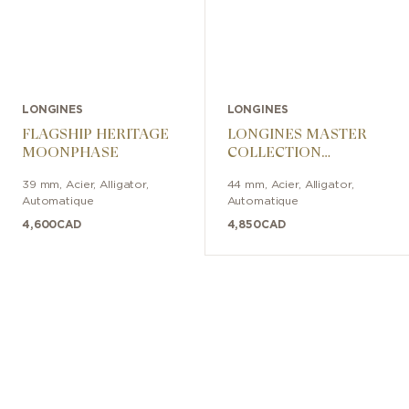
LONGINES
LONGINES
FLAGSHIP HERITAGE
LONGINES MASTER
MOONPHASE
COLLECTION
CHRONOGRAPH
39 mm
,
Acier
,
Alligator
,
44 mm
,
Acier
,
Alligator
,
Automatique
Automatique
4,600
CAD
4,850
CAD