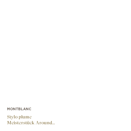
MONTBLANC
Stylo plume
Meisterstück Around
the World in 80 Days