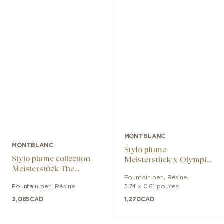
MONTBLANC
MONTBLANC
Stylo plume
Stylo plume collection
Meisterstück x Olympic
Meisterstück The
Heritage Paris 1924
Origin 149 M
Fountain pen
,
Résine
,
LeGrand
Fountain pen
,
Résine
5.74 x 0.61 pouces
2,065
CAD
1,270
CAD