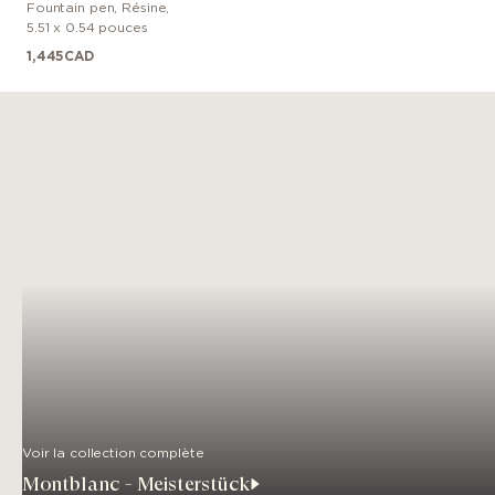
Fountain pen
,
Résine
,
Classique
5.51 x 0.54 pouces
1,445
CAD
Voir la collection complète
Montblanc - Meisterstück