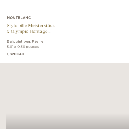
MONTBLANC
Stylo bille Meisterstück
x Olympic Heritage
Chamonix 1924 Solitaire
Ballpoint pen
,
Résine
,
Midsize
5.61 x 0.56 pouces
1,820
CAD