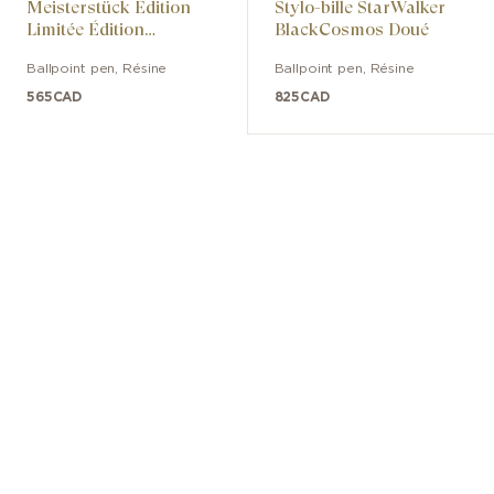
Meisterstück Édition
Stylo-bille StarWalker
Limitée Édition
BlackCosmos Doué
Anniversaire Des 100
Ballpoint pen
,
Résine
Ballpoint pen
,
Résine
Ans
565
CAD
825
CAD