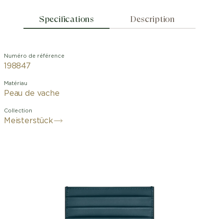
Specifications
Description
Numéro de référence
198847
Matériau
Peau de vache
Collection
Meisterstück
Le porte-cartes Extreme 3.0 présente
6 fentes pour cartes de crédit ainsi
qu’une poche ouverte supplémentaire.
Le cuir bovin pleine fleur couleur bleu
d’Avio, embossé, est rehaussé d’un
motif Extreme 3.0 caractéristique.