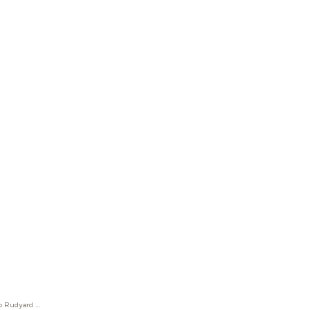
Rollerball Writers Edition Homage To Rudyard Kipling Limited Edition