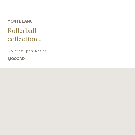
MONTBLANC
Rollerball
collection
Meisterstück The
Rollerball pen
,
Résine
Origin Classique
1,100
CAD