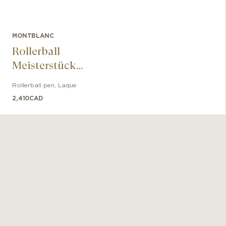
MONTBLANC
Rollerball
Meisterstück
Glacier Solitaire
Rollerball pen
,
Laque
2,410
CAD