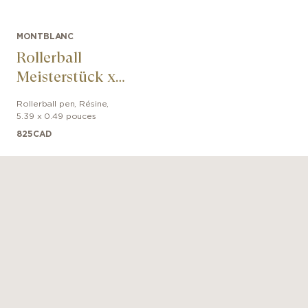
MONTBLANC
Rollerball
Meisterstück x
Olympic Heritage
Rollerball pen
,
Résine
,
Chamonix 1924
5.39 x 0.49 pouces
Classique
825
CAD