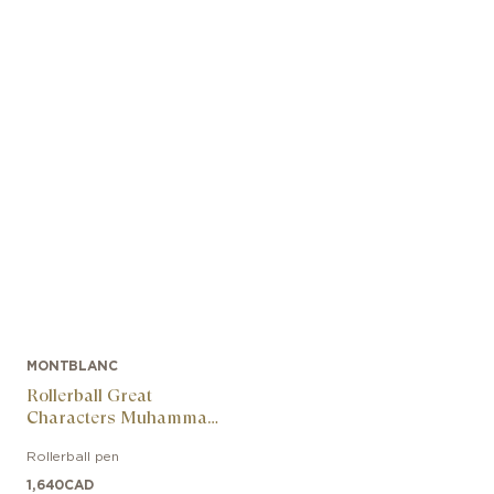
MONTBLANC
Rollerball Great
Characters Muhammad
Ali Special Edition
Rollerball pen
1,640
CAD