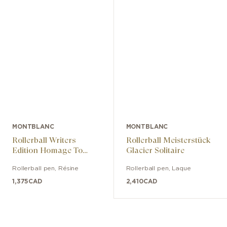
MONTBLANC
MONTBLANC
Rollerball Writers
Rollerball Meisterstück
Edition Homage To
Glacier Solitaire
Rudyard Kipling Limited
Rollerball pen
,
Résine
Rollerball pen
,
Laque
Edition
1,375
CAD
2,410
CAD