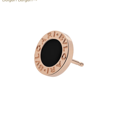
Bulgari Bulgari
Inspirée des racines romaines de la
Maison puis métamorphosée en
symbole d'élégance et de modernité, la
boucle d'oreille à assortir Bvlgari
Bvlgari séduit par son esprit raffiné,
pétillant et contemporain. Le double
logo iconique s'inspire des inscriptions
circulaires présentes sur les anciennes
pièces de monnaie. Aujourd'hui, il est
revisité avec espièglerie sous diverses
formes. Fidèle au dynamisme
caractéristique de la collection, la
boucle d'oreille unitaire peut être
assortie à des couleurs et des pierres
précieuses différentes pour adopter un
style résolument unique. Boucle
d'oreille unitaire Bvlgari Bvlgari en or
rose 18 K et onyx