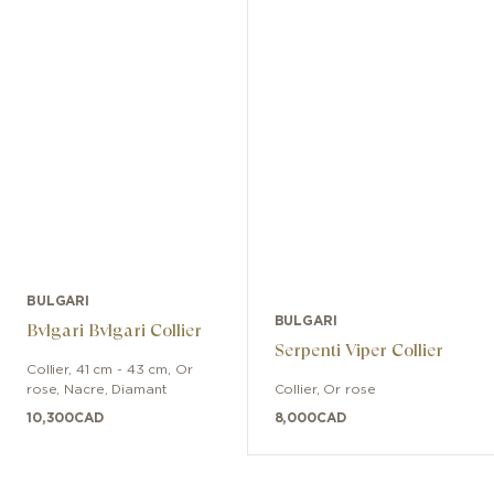
BULGARI
BULGARI
Bvlgari Bvlgari Collier
Serpenti Viper Collier
Collier
,
41 cm - 43 cm
,
Or
rose
,
Nacre, Diamant
Collier
,
Or rose
10,300
CAD
8,000
CAD