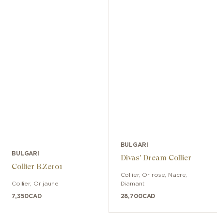
BULGARI
BULGARI
Divas' Dream Collier
Collier B.Zero1
Collier
,
Or rose
,
Nacre,
Collier
,
Or jaune
Diamant
7,350
CAD
28,700
CAD