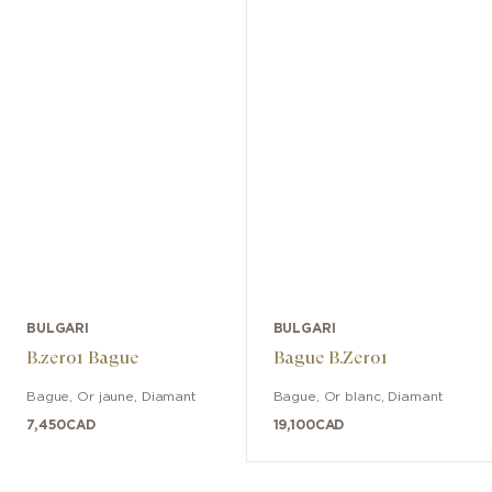
BULGARI
BULGARI
B.zero1 Bague
Bague B.Zero1
Bague
,
Or jaune
,
Diamant
Bague
,
Or blanc
,
Diamant
7,450
CAD
19,100
CAD