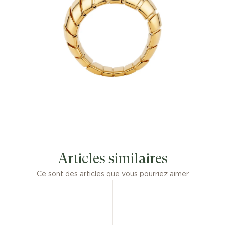
une matière vivante. Née de l'alliance
unique entre un design industriel
d'avant-garde et une maîtrise artisanale
supérieure, la bague Bvlgari Tubogas en
or jaune 18 K uni incarne le style
éternellement contemporain de la
collection à travers son esthétique pure
et si distinctive.
Bague Bvlgari Tubogas en or jaune 18 K.
Articles similaires
Ce sont des articles que vous pourriez aimer