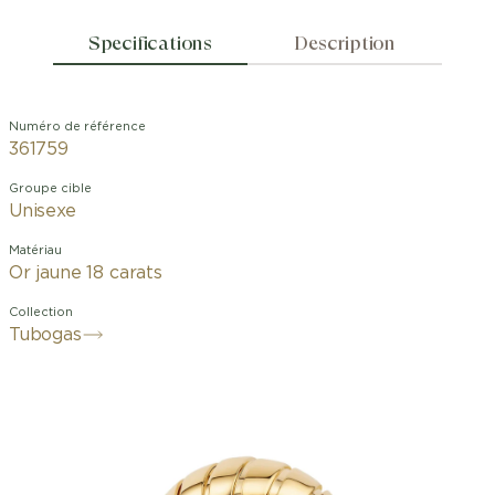
Specifications
Description
Numéro de référence
361759
Groupe cible
Unisexe
Matériau
Or jaune 18 carats
Collection
Tubogas
Élevant la technique de joaillerie chère
à la Maison romaine depuis les années
1940 en une collection emblématique,
Bvlgari Tubogas témoigne de la volonté
d'expérimentation de Bvlgari et de la
capacité à faire d’un métal précieux