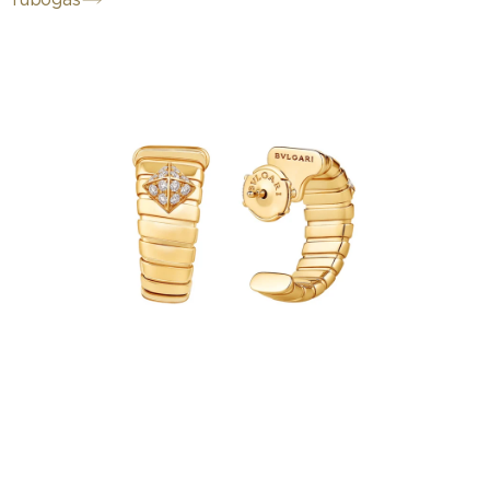
Tubogas
Élevant la technique de joaillerie chère
à la Maison romaine depuis les années
1940 en une collection emblématique,
Bvlgari Tubogas témoigne de la volonté
incessante d'expérimentation de
Bvlgari et de la capacité à faire d’un
métal précieux une matière vivante.
Nées de l'alliance unique entre un
design industriel d'avant-garde et une
maîtrise artisanale supérieure, les
boucles d’oreilles créoles Bvlgari
Tubogas en or jaune 18 K sont
rehaussées de clous sertis de diamants,
sublimant le style éternellement
contemporain et indéniablement
distinctif de la création.
Boucles d’oreilles Bvlgari Tubogas en or
jaune 18 K avec pavé diamants.