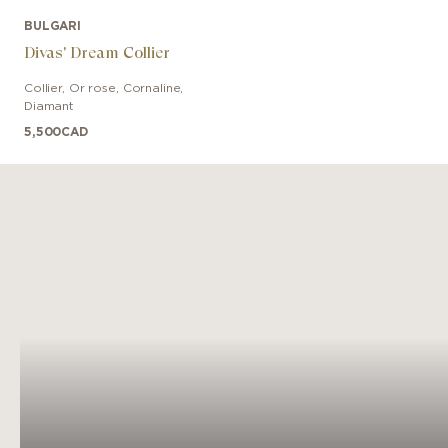
BULGARI
Divas' Dream Collier
Collier
,
Or rose
,
Cornaline,
Diamant
5,500
CAD