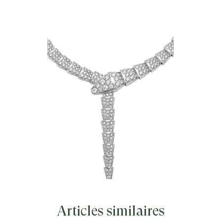
de son animal fétiche dans ce collier
Serpenti Viper au design envoûtant, où
se mêlent sensualité et tentation.
Glamour et sophistiqué, ce bijou
composé de somptueuses écailles
s’enroule autour du cou pour reproduire
les ondulations uniques du serpent.
Collier Serpenti en or blanc 18 K pavé
diamants.
Articles similaires