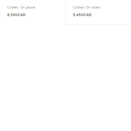
Collier
,
Or jaune
Collier
,
Or blanc
9,350
CAD
3,450
CAD