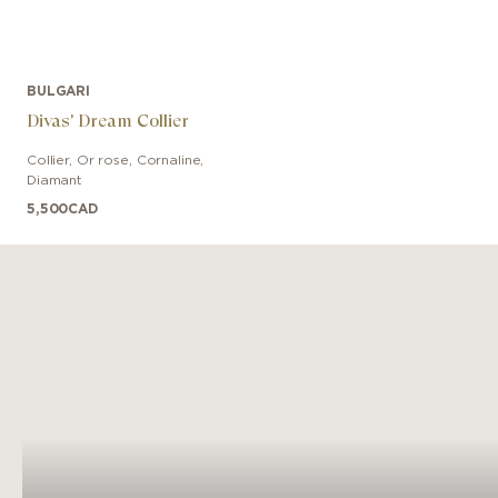
BULGARI
Divas' Dream Collier
Collier
,
Or rose
,
Cornaline,
Diamant
5,500
CAD