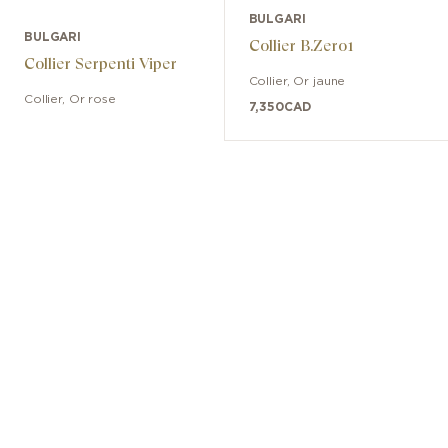
BULGARI
BULGARI
Collier B.Zero1
Collier Serpenti Viper
Collier
,
Or jaune
Collier
,
Or rose
7,350
CAD