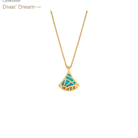
Collection
Divas' Dream
Féminin et raffiné, le collier Divas'
Dream en or jaune 18 K offre une
interprétation colorée et éclatante de
l'emblématique forme éventail.
Profondément ancrée dans l'héritage
romain de Bvlgari, la signature
esthétique de la collection est
représentée par une création délicate
minutieusement sertie d'un élément en
turquoise et illuminée par un pavé
diamants. Gracieuse et intemporelle,
cette création est une ode à la beauté
spontanée.
Collier Divas' Dream en or jaune 18 K
serti d’un élément en turquoise d'un
diamant rond taille brillant et pavé
diamants.