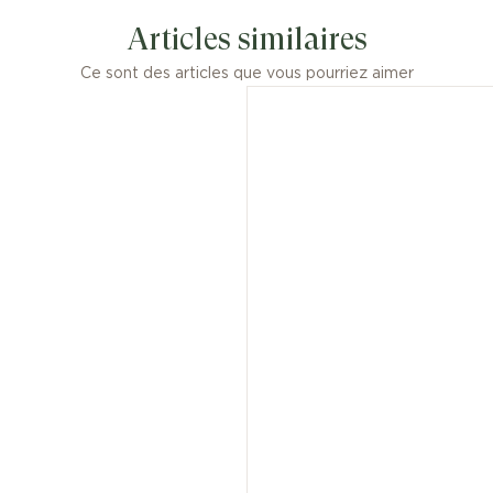
Les dimensions ou poids des créations
Articles similaires
joaillières sont donnés à titre
approximatif, compte tenu de la nature
Ce sont des articles que vous pourriez aimer
artisanale de leur fabrication.