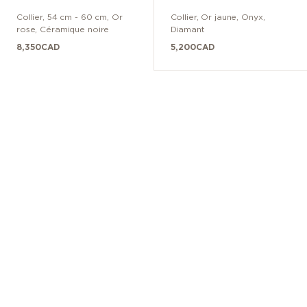
Collier
,
54 cm - 60 cm
,
Or
Collier
,
Or jaune
,
Onyx,
rose
,
Céramique noire
Diamant
8,350
CAD
5,200
CAD