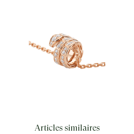
d’esthétique épurée, de formes
enveloppantes et de style
charismatique, le collier Serpenti Viper
en or rose 18 K avec pavé diamants
incarne la métamorphose infinie de
l’icône de Bulgari. Capturant la nature
puissante et en constante évolution du
serpent mythique, cette création
joaillière magnétique nous invite à voir
le changement comme une source de
force et de confiance en soi. Facile à
associer, il offre une possibilité de
styles infinie, reflétant l'esprit
polyvalent de la collection.
Articles similaires