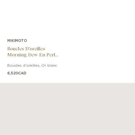
MIKIMOTO
Boucles D'oreilles
Morning Dew En Perles
De Culture Akoya Avec
Boucles d'oreilles
,
Or blanc
Diamants
6,520
CAD