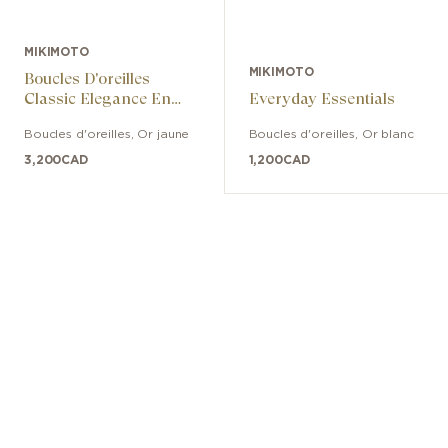
MIKIMOTO
MIKIMOTO
Boucles D'oreilles
Classic Elegance En
Everyday Essentials
Perles De Culture Akoya
Boucles d'oreilles
,
Or jaune
Boucles d'oreilles
,
Or blanc
Avec Diamants
3,200
CAD
1,200
CAD