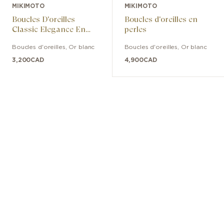
MIKIMOTO
MIKIMOTO
Boucles D'oreilles
Boucles d'oreilles en
Classic Elegance En
perles
Perles De Culture Akoya
Boucles d'oreilles
,
Or blanc
Boucles d'oreilles
,
Or blanc
Avec Diamants
3,200
CAD
4,900
CAD