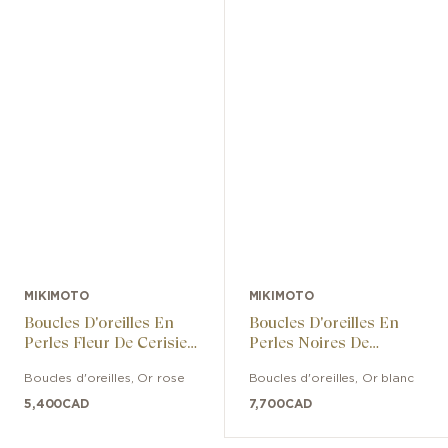
MIKIMOTO
MIKIMOTO
Boucles D'oreilles En
Boucles D'oreilles En
Perles Fleur De Cerisier
Perles Noires De
De Culture Akoya Avec
Culture Des Mers Du
Boucles d'oreilles
,
Or rose
Boucles d'oreilles
,
Or blanc
Diamants
Sud
5,400
CAD
7,700
CAD