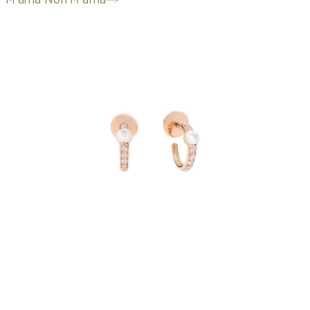
M'ama Non M'ama
diamants
glacés (
≈0.2 ct)
. F