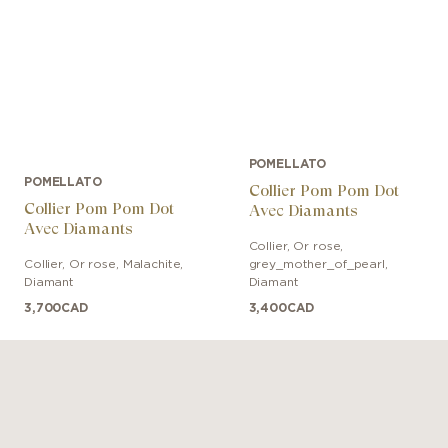
POMELLATO
POMELLATO
Collier Pom Pom Dot
Collier Pom Pom Dot
Avec Diamants
Avec Diamants
Collier
,
Or rose
,
Collier
,
Or rose
,
Malachite,
grey_mother_of_pearl,
Diamant
Diamant
3,700
CAD
3,400
CAD