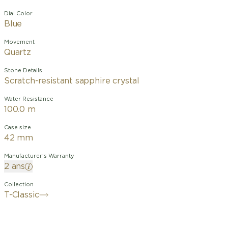
Dial Color
Blue
Movement
Quartz
Stone Details
Scratch-resistant sapphire crystal
Water Resistance
100.0 m
Case size
42 mm
Manufacturer’s Warranty
2 ans
Collection
T-Classic
Depuis sa naissance au début des
années 1980, le best-seller Tissot PR