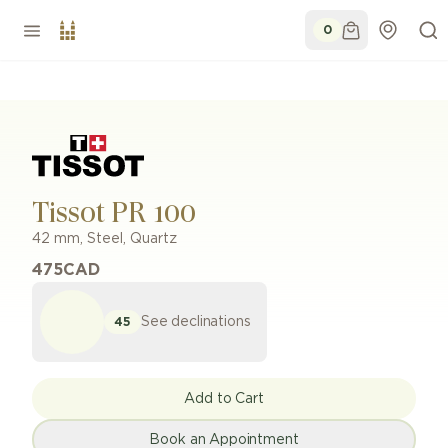
0
Tissot PR 100
42 mm
,
Steel
,
Quartz
475
CAD
See declinations
45
Add to Cart
Book an Appointment