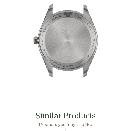
100 est resté fidèle à son nom,
synonyme de précision ("P"), de
robustesse ("R") ainsi que d'étanchéité
jusqu'à une pression de 10 bars (100
m).Réunissant les meilleures
caractéristiques des montres Tissot, le
nouveau design offre un grand cadran
grâce à la lunette étroite et confère
finesse et élégance à ce garde-temps.
Un grand choix de cadrans brossés ou
soleillés est disponible, sans pour
autant abandonner l'ADN de la montre
originale. Les aiguilles SuperLuminova®
permettent une lecture précise même
dans l'obscurité.
Similar Products
Products you may also like