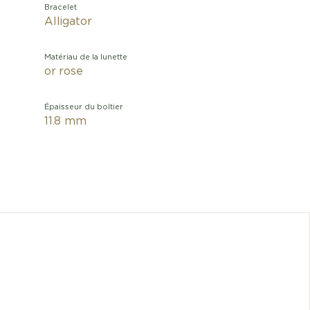
Bracelet
Alligator
Matériau de la lunette
or rose
Épaisseur du boîtier
11.8 mm
Tout
apparte
barillet
le cadran
pare-ch
protége
Inc