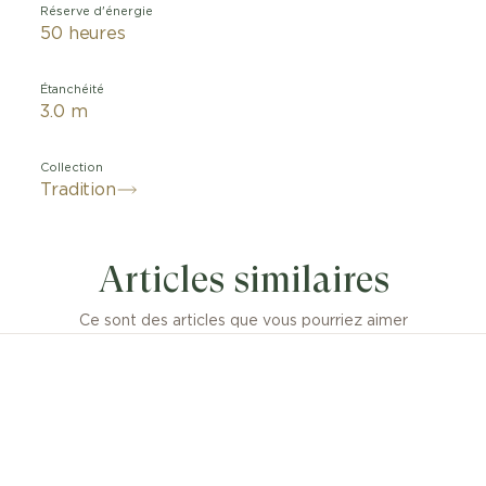
Réserve d'énergie
50 heures
Étanchéité
3.0 m
Collection
Tradition
e en symétrie, cette montre ne présente aucun doute su
nance à la collection Tradition. Les ponts, roues, écha
Articles similaires
 et autres composants du mouvement, habituellement ca
 sont ici exposés sur la platine. Autre élément fort de la
ute qui se positionne à 4 h. Cette invention Breguet p
Ce sont des articles que vous pourriez aimer
r l’axe du balancier des chocs. Elle est l’ancêtre du m
abloc » et de toutes les autres protections contre les ch