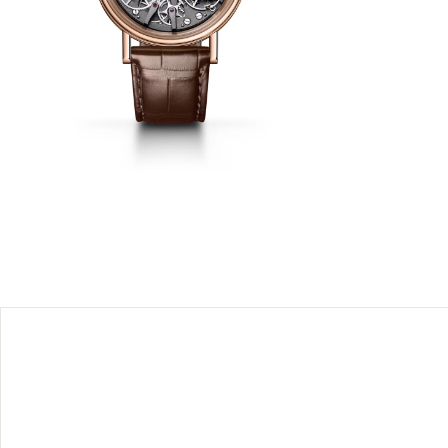
r son
ppement,
chés sous
 pièce, le
ermet de
oderne «
ocs.