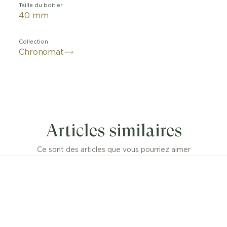
Taille du boitier
40 mm
Collection
Chronomat
omat Automatic GMT 40 est l’hommage de Breitling aux
eulement pour son double fuseau horaire, mais aussi po
Articles similaires
que décontractée. Associées à un boîtier et un bracelet
es couleurs raffinées du cadran s’adaptent à toutes les te
s, la graduation 24 heures ton sur ton laisse l’aiguille G
Ce sont des articles que vous pourriez aimer
r d’elle-même. La complication GMT est animée par le C
ng 32. Sa graduation 24 heures permet à l’utilisateur de s
fuseau horaire et de savoir d’un coup d’œil s’il fait jour 
ue la couronne de type « oignon » (une caractéristique 
nomat qui doit son nom à sa forme de dôme cannelé) p
faciles. Montre sportive polyvalente, destinée à faire le 