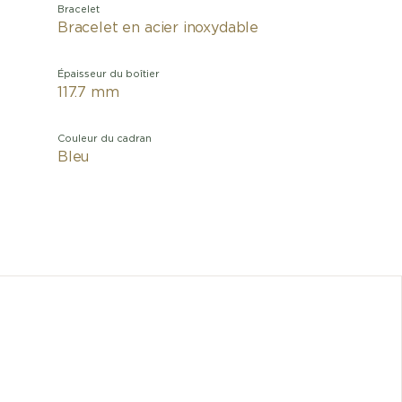
Bracelet
Bracelet en acier inoxydable
Épaisseur du boîtier
117.7 mm
Couleur du cadran
Bleu
La Chron
non s
esthéti
acier, l
ailleur
parle
Breitli
second 
tandis q
des Chro
réglages 