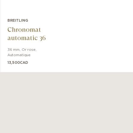
 une
ne « une
avère plus
BREITLING
la GMT 40.
Chronomat
 pour une
automatic 36
er, c’est
36 mm
,
Or rose
,
Automatique
13,500
CAD