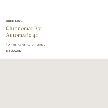
les
impress
montre po
juste que
BREITLING
Assez ro
Chronomat B31
tenue de
Automatic 40
40 mm
,
Acier
,
Automatique
8,300
CAD