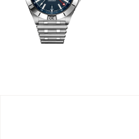
 voyages,
ur son
 tout en
nues. Par
MT rouge
alibre
uivre un
ou nuit,
classique
ermet des
lien entre