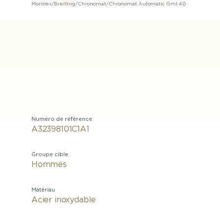
Montres
/
Breitling
/
Chronomat
/
Chronomat Automatic Gmt 40
Numéro de référence
A32398101C1A1
Groupe cible
Hommes
Matériau
Acier inoxydable