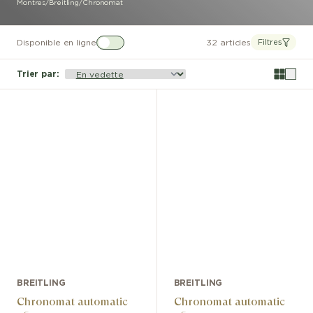
Montres
/
Breitling
/
Chronomat
Disponible en ligne
32 articles
Filtres
Trier par
:
BREITLING
BREITLING
Chronomat automatic
Chronomat automatic