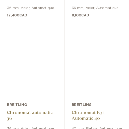
36 mm
,
Acier
,
Automatique
36 mm
,
Acier
,
Automatique
12,400
CAD
8,100
CAD
BREITLING
BREITLING
Chronomat automatic
Chronomat B31
36
Automatic 40
36 mm
,
Acier
,
Automatique
40 mm
,
Platine
,
Automatique