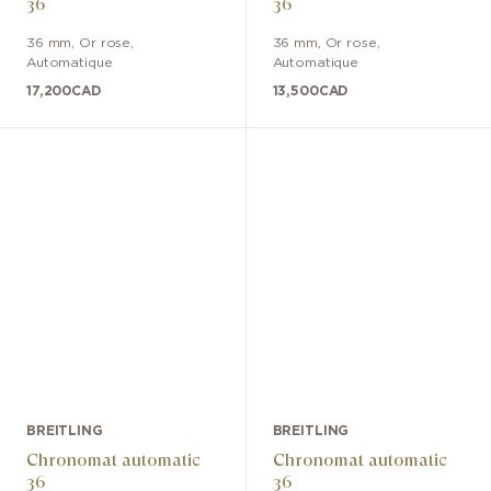
36
36
36 mm
,
Or rose
,
36 mm
,
Or rose
,
Automatique
Automatique
17,200
CAD
13,500
CAD
BREITLING
BREITLING
Chronomat automatic
Chronomat automatic
36
36