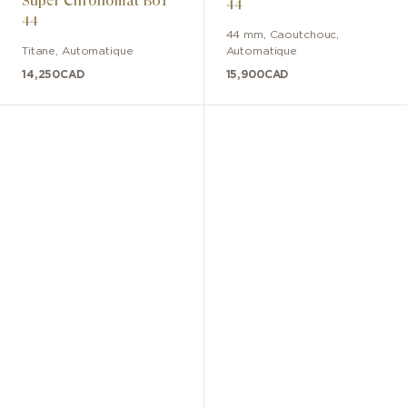
Super Chronomat B01
44
44
44 mm
,
Caoutchouc
,
Titane
,
Automatique
Automatique
14,250
CAD
15,900
CAD