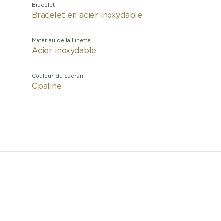
Bracelet
Bracelet en acier inoxydable
Matériau de la lunette
Acier inoxydable
Couleur du cadran
Opaline
Mariant
Serp
contemp
d’une f
lignes 
tubulai
marqu
Serpenti 
inoxydab
cabochon
index a