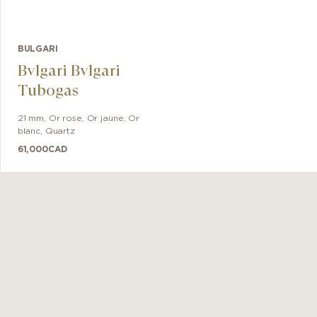
BULGARI
Bvlgari Bvlgari
Tubogas
21 mm
,
Or rose, Or jaune, Or
blanc
,
Quartz
61,000
CAD