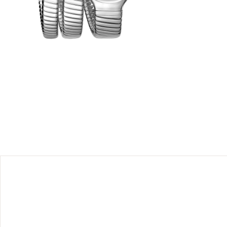
a montre
sprit
nsuelles
doit ses
ne forme
e montre
Montre
m en acier
se taille
soleil et
xydable.