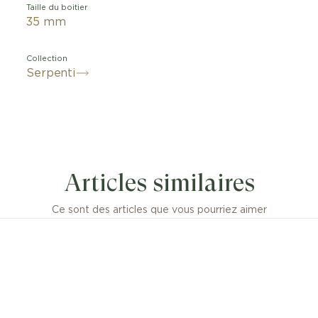
Taille du boitier
35 mm
Collection
Serpenti
 deux des symboles emblématiques du design Bvlgari, l
enti Tubogas associe l’allure ondulante du serpent à l’e
Articles similaires
orain de la technique Tubogas. Évoquant les courbes se
emme et le corps ondulant du serpent, le garde-temps 
galbées à cette technique spécifique, caractérisée par u
Ce sont des articles que vous pourriez aimer
re légère et souple. Résolument glamour et unique, cett
e un tournant dans l’évolution constante de Serpenti. 
Tubogas à mouvement à quartz, boîtier courbe de 35 m
le, couronne en acier inoxydable sertie d’une rubellite ro
, cadran en opaline argentée avec traitement guilloché 
ppliqués à la main, bracelet double spirale en acier ino