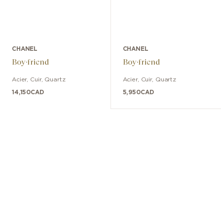
CHANEL
CHANEL
Boy·friend
Boy·friend
Acier
,
Cuir
,
Quartz
Acier
,
Cuir
,
Quartz
14,150
CAD
5,950
CAD