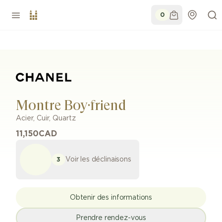
0
Montre Boy·friend
Acier
,
Cuir
,
Quartz
11,150
CAD
Voir les déclinaisons
3
Obtenir des informations
Prendre rendez-vous