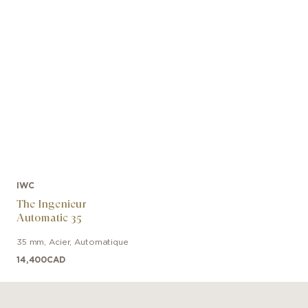
individuellement à la main et revêtues
de Super-LumiNova®. Le fond du boîtier
transparent dévoile le calibre 47110, qui
emmagasine une réserve de marche de
42 heures. Perlé et orné de Côtes de
Genève, le mouvement est doté d’une
masse oscillante plaquée or.
IWC
The Ingenieur
Automatic 35
35 mm
,
Acier
,
Automatique
14,400
CAD