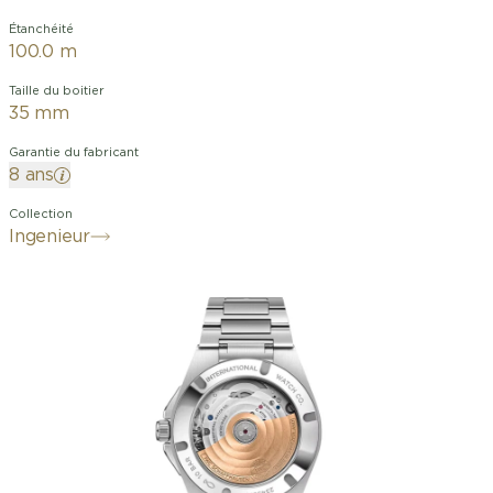
Étanchéité
100.0 m
Taille du boitier
35 mm
Garantie du fabricant
8 ans
Collection
Ingenieur
La collection Ingenieur d’IWC
Schaffhausen s’agrandit avec cette
version dotée d’un boîtier de
35 millimètres. Déclinaison moderne du
design original, l’Ingenieur 35 revisite
les codes esthétiques audacieux de
l’Ingenieur SL, Référence 1832, une
montre de luxe sportive créée dans les
années 1970 par Gérald Genta, le