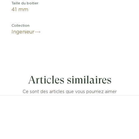
Taille du boitier
41 mm
Collection
Ingenieur
eur Tourbillon 41 est le premier modèle de la collection 
tourbillon minute volant à 6 heures.
Articles similaires
Ce sont des articles que vous pourriez aimer