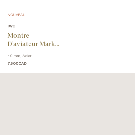
NOUVEAU
IWC
Montre
D’aviateur Mark
XX Le Petit
40 mm
,
Acier
Prince
7,500
CAD