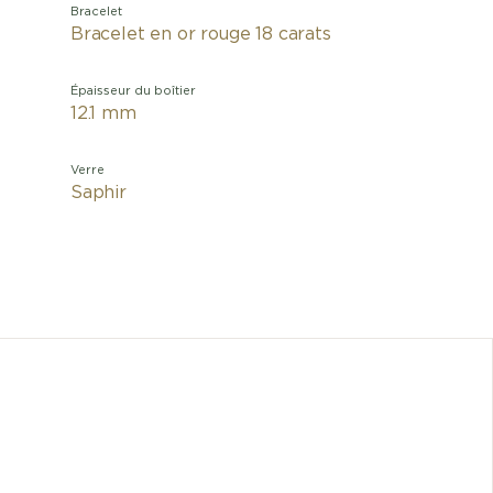
Bracelet
Bracelet en or rouge 18 carats
Épaisseur du boîtier
12.1 mm
Verre
Saphir
L’Ingeni