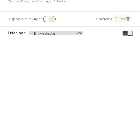
Montres
/
Longines
/
Heritage Collection
Disponible en ligne
8 articles
Filtres
Trier par
: