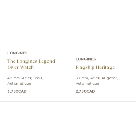
LONGINES
LONGINES
The Longines Legend
Diver Watch
Flagship Heritage
42 mm
,
Acier
,
Tissu
,
39 mm
,
Acier
,
Alligator
,
Automatique
Automatique
3,750
CAD
2,750
CAD