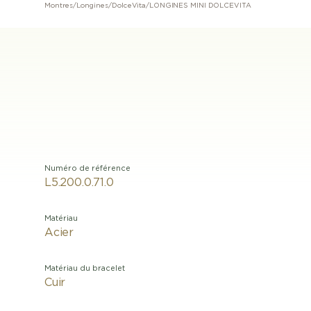
Montres
/
Longines
/
DolceVita
/
LONGINES MINI DOLCEVITA
Numéro de référence
L5.200.0.71.0
Matériau
Acier
Matériau du bracelet
Cuir