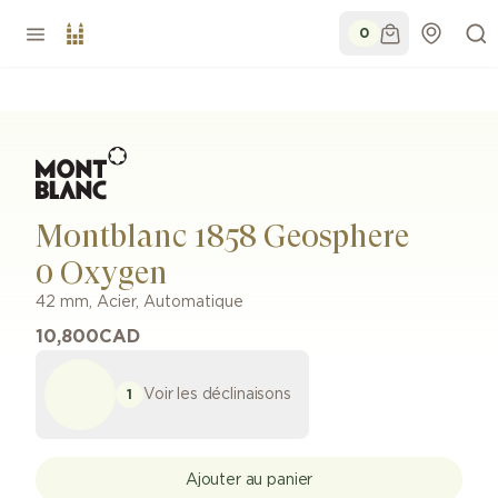
0
Montblanc 1858 Geosphere
0 Oxygen
42 mm
,
Acier
,
Automatique
10,800
CAD
Voir les déclinaisons
1
Ajouter au panier