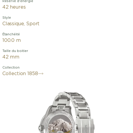
Réserve d'énergie
42 heures
Style
Classique, Sport
Étanchéité
100.0 m
Taille du boitier
42 mm
Collection
Collection 1858
Capturant l’esprit de l’exploration en
montagne, le cadran au motif glacier
vert Sfumato de cette Montblanc 1858
Automatic Geosphere 0 Oxygen est
inspiré de la couleur vert profond des
icebergs émeraude ou « jade bergs ».
Le garde-temps est logé dans un
boîtier en acier inoxydable de 42 mm