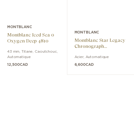
MONTBLANC
MONTBLANC
Montblanc Iced Sea 0
Montblanc Star Legacy
Oxygen Deep 4810
Chronograph
Day & Date Limited
43 mm
,
Titane
,
Caoutchouc
,
Automatique
Acier
,
Automatique
Edition - 800 pièces
12,500
CAD
6,600
CAD