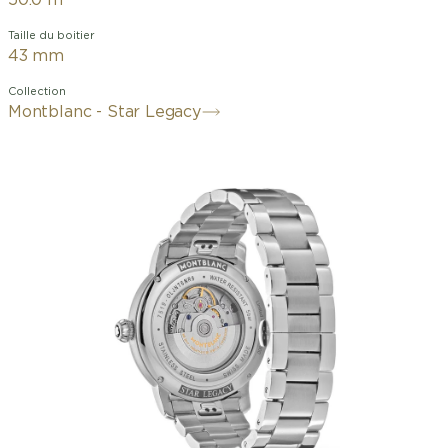
50.0 m
Taille du boitier
43 mm
Collection
Montblanc - Star Legacy
La Montblanc Star Legacy Automatic
Date Limited Edition limitée à
800 pièces est ornée d’un cadran vert
arborant le motif signature de
Montblanc représentant des étoiles
concentriques, ainsi que d’aiguilles et de
chiffres en forme d’épée rhodiés. Elle
est animée par le mouvement
automatique MB 24.17 qui indique les
heures, les minutes, les secondes et la
date. En termes de design, le garde-
temps s’inspire des montres de poche
Minerva de la fin du XIXe et du début