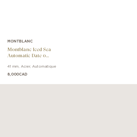
MONTBLANC
Montblanc Iced Sea
Automatic Date 0
Oxygen Limited Edition
41 mm
,
Acier
,
Automatique
- 700 Pieces
8,000
CAD