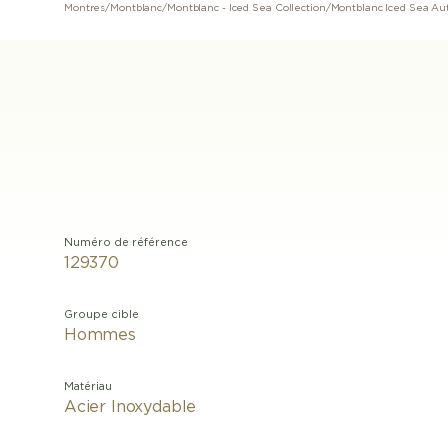
Montres
/
Montblanc
/
Montblanc - Iced Sea Collection
/
Montblanc Iced Sea Au
Numéro de référence
129370
Groupe cible
Hommes
Matériau
Acier Inoxydable