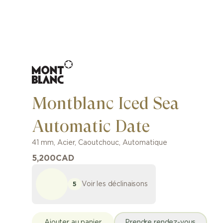
Montblanc Iced Sea
Automatic Date
41 mm
,
Acier
,
Caoutchouc
,
Automatique
5,200
CAD
Voir les déclinaisons
5
Ajouter au panier
Prendre rendez-vous