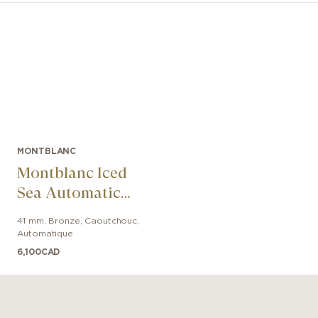
MONTBLANC
Montblanc Iced
Sea Automatic
Date
41 mm
,
Bronze
,
Caoutchouc
,
Automatique
6,100
CAD