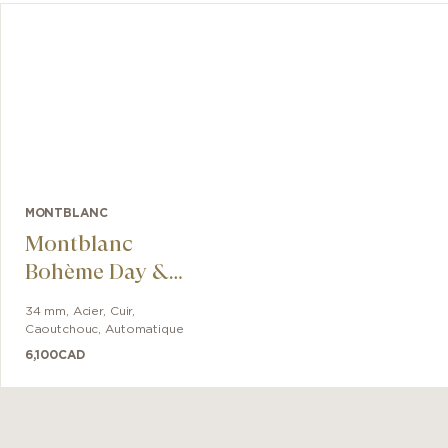
MONTBLANC
Montblanc
Bohème Day &
Night
34 mm
,
Acier
,
Cuir,
Caoutchouc
,
Automatique
6,100
CAD