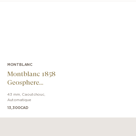
MONTBLANC
Montblanc 1858
Geosphere
CARBO₂ 0
43 mm
,
Caoutchouc
,
Oxygen Limited
Automatique
Edition
13,300
CAD