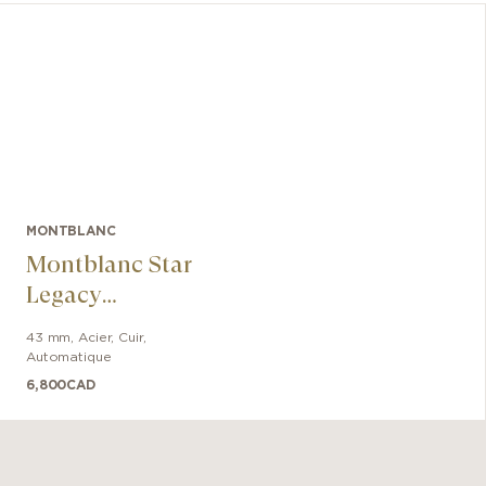
MONTBLANC
Montblanc Star
Legacy
Chronograph
43 mm
,
Acier
,
Cuir
,
Day & Date
Automatique
6,800
CAD