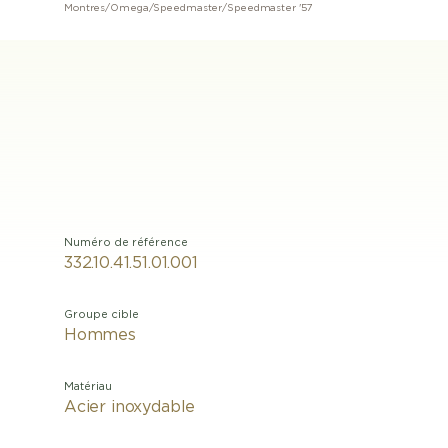
Montres
/
Omega
/
Speedmaster
/
Speedmaster '57
Numéro de référence
332.10.41.51.01.001
Groupe cible
Hommes
Matériau
Acier inoxydable