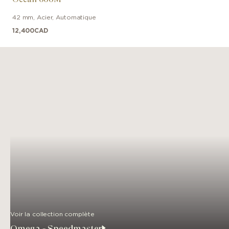
42 mm
,
Acier
,
Automatique
12,400
CAD
Voir la collection complète
Omega - Speedmaster