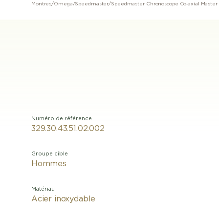
Montres
/
Omega
/
Speedmaster
/
Numéro de référence
329.30.43.51.02.002
Groupe cible
Hommes
Matériau
Acier inoxydable