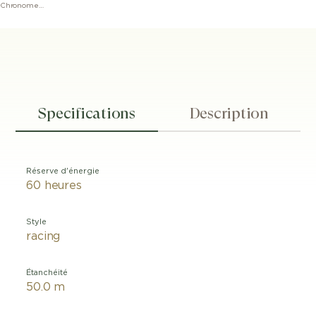
Speedmaster Chronoscope Co‑axial Master Chronometer Chronograph 43 mm
Specifications
Description
Réserve d'énergie
60 heures
Style
racing
Étanchéité
50.0 m