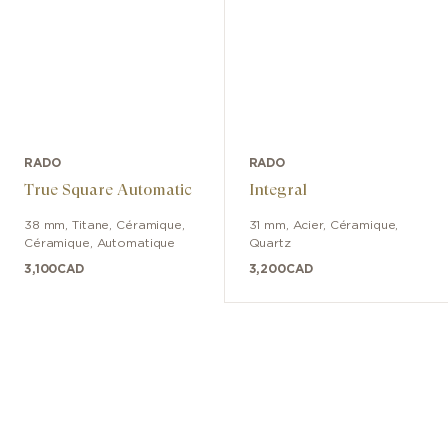
RADO
RADO
True Square Automatic
Integral
38 mm
,
Titane, Céramique
,
31 mm
,
Acier, Céramique
,
Céramique
,
Automatique
Quartz
3,100
CAD
3,200
CAD