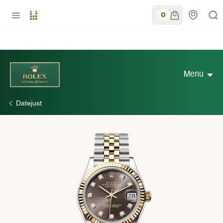
0
Menu
Datejust
Découvrir Rolex
Collection Rolex
Nouveaux modèles 2026
Accessoires Rolex
Savoir-faire horloger