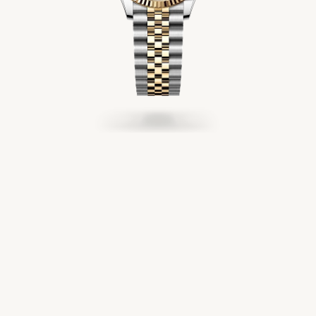
Service
Oyster Story
Rolex chez Château d'Ivoire
Nous contacter